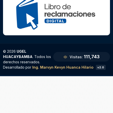
© 2026
UGEL
111,743
HUACAYBAMBA
. Todos los
Visitas:
derechos reservados.
Desarrollado por
Ing. Marvyn Kevyn Huanca Hilario
v2.0