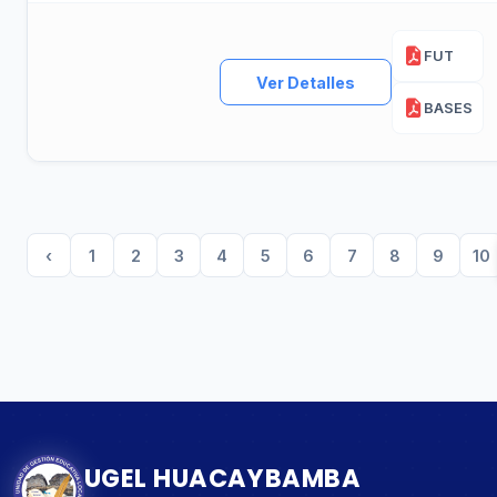
FUT
Ver Detalles
BASES
‹
1
2
3
4
5
6
7
8
9
10
UGEL HUACAYBAMBA