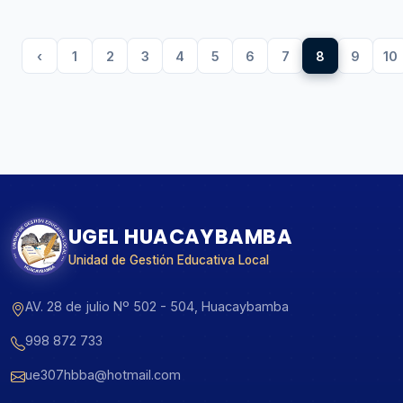
‹
1
2
3
4
5
6
7
8
9
10
UGEL HUACAYBAMBA
Unidad de Gestión Educativa Local
AV. 28 de julio Nº 502 - 504, Huacaybamba
998 872 733
ue307hbba@hotmail.com