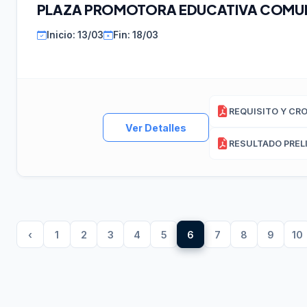
PLAZA PROMOTORA EDUCATIVA COMUN
Inicio: 13/03
Fin: 18/03
Ver Detalles
‹
1
2
3
4
5
6
7
8
9
10