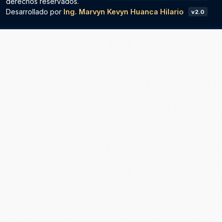
derechos reservados.
Desarrollado por
Ing. Marvyn Kevyn Huanca Hilario
v2.0