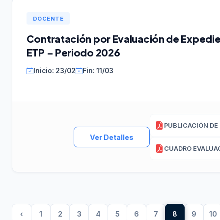
DOCENTE
Contratación por Evaluación de Expedie
ETP – Periodo 2026
Inicio: 23/02
Fin: 11/03
Ver Detalles
‹
1
2
3
4
5
6
7
8
9
10