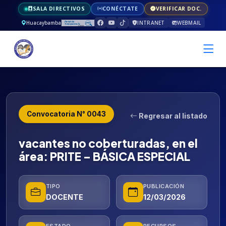
SALA DIRECTIVOS
CONÉCTATE
VERIFICAR DOC.
Huacaybamba
INTRANET
WEBMAIL
Convocatoria N° 0043
Regresar al listado
vacantes no coberturadas, en el
área: PRITE – BÁSICA ESPECIAL
TIPO
PUBLICACIÓN
DOCENTE
12/03/2026